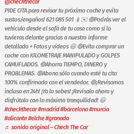
@checkthecar
PIDE CITA para revisar tu próximo coche y evita
sustos/engaños! 621 085 501 📱✉️ 🟢Podrás ver el
vehículo desde el sofá de tu casa como si lo
tuvieras delante gracias a nuestro informe
detallado + Fotos y vídeos 😃 🟢Evita comprar un
coche con KILOMETRAJE MANIPULADO y GOLPES
CAMUFLADOS. 🟢Ahorra TIEMPO, DINERO y
PROBLEMAS. 🟢Abona sólo cuando esté tu cita
100% confirmada con el vendedor. 🟢¡Revisamos
incluso en 24h! ¡Ya lo sabes! ¡Revísalo ahora y
disfrútalo con la máxima tranquilidad! 😃
#checkthecar
#madrid
#barcelona
#murcia
#alicante
#elche
#granada
♬ sonido original – Check The Car