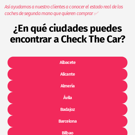
Así ayudamos a nuestro clientes a conocer el estado real de los
coches de segunda mano que quieren comprar ✅
¿En qué ciudades puedes
encontrar a Check The Car?​
Albacete
Alicante
Almería
Ávila
Badajoz
Barcelona
Bilbao