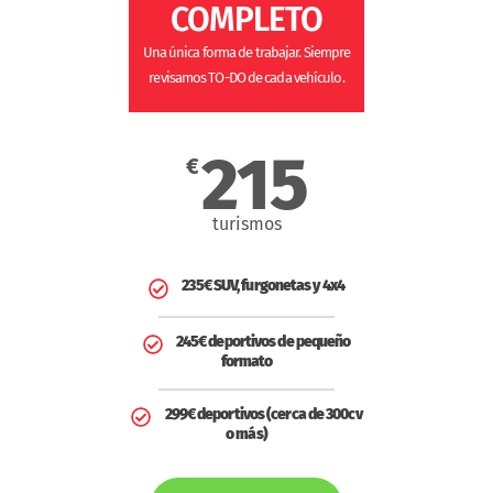
COMPLETO
Una única forma de trabajar. Siempre
revisamos TO-DO de cada vehículo.
215
€
turismos
235€ SUV, furgonetas y 4x4
245€ deportivos de pequeño
formato
299€ deportivos (cerca de 300cv
o más)