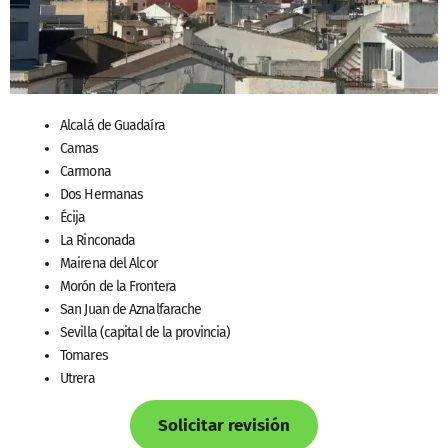
Alcalá de Guadaíra
Camas
Carmona
Dos Hermanas
Écija
La Rinconada
Mairena del Alcor
Morón de la Frontera
San Juan de Aznalfarache
Sevilla (capital de la provincia)
Tomares
Utrera
Solicitar revisión