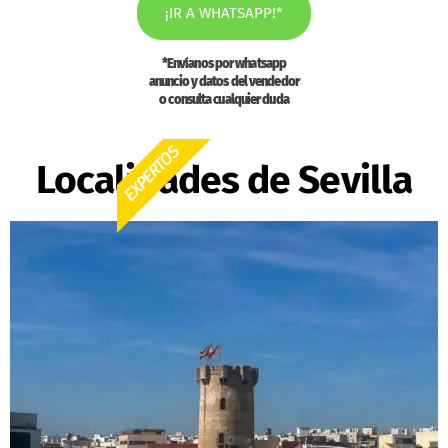
¡IR A WHATSAPP!*
*Envíanos por whatsapp
anuncio y datos del vendedor
o consulta cualquier duda
EXPERTOS
Localidades de Sevilla