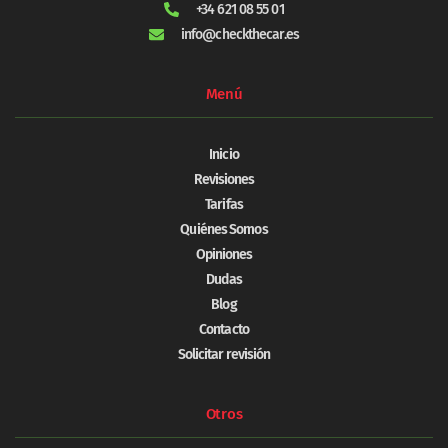
+34 621 08 55 01
info@checkthecar.es
Menú
Inicio
Revisiones
Tarifas
Quiénes Somos
Opiniones
Dudas
Blog
Contacto
Solicitar revisión
Otros