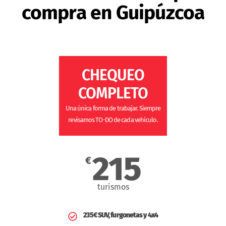
compra en Guipúzcoa
CHEQUEO
COMPLETO
Una única forma de trabajar. Siempre
revisamos TO-DO de cada vehículo.
215
€
turismos
235€ SUV, furgonetas y 4x4