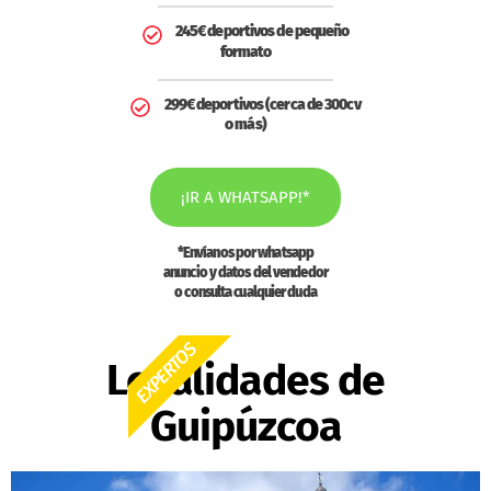
245€ deportivos de pequeño
formato
299€ deportivos (cerca de 300cv
o más)
¡IR A WHATSAPP!*
*Envíanos por whatsapp
anuncio y datos del vendedor
o consulta cualquier duda
EXPERTOS
Localidades de
Guipúzcoa