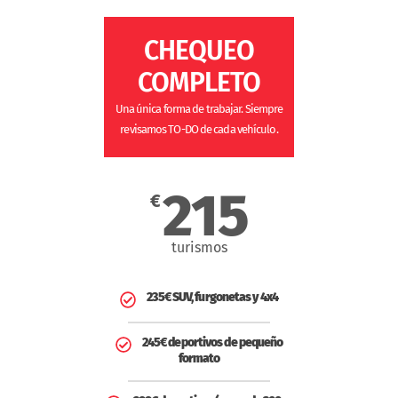
CHEQUEO
COMPLETO
Una única forma de trabajar. Siempre
revisamos TO-DO de cada vehículo.
215
€
turismos
235€ SUV, furgonetas y 4x4
245€ deportivos de pequeño
formato