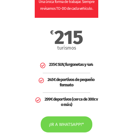
Una única forma de trabajar. Siempre
revisamos TO-DO de cada vehículo.
215
€
turismos
235€ SUV, furgonetas y 4x4
245€ deportivos de pequeño
formato
299€ deportivos (cerca de 300cv
o más)
¡IR A WHATSAPP!*