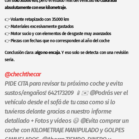
con
solo 30.000 km
, pero el estado real del vehículo
no cuadraba
absolutamente con ese kilometraje
.
👉 Volante retapizado con 35.000 km
👉 Materiales excesivamente gastados
👉 Motor sucio y con elementos de desgaste muy avanzados
👉 Piezas con fechas que no corresponden al año del coche
Conclusión clara:
algo no encaja
. Y eso solo se detecta con una revisión
seria.
@checkthecar
PIDE CITA para revisar tu próximo coche y evita
sustos/engaños! 642173209 📱✉️ 🟢Podrás ver el
vehículo desde el sofá de tu casa como si lo
tuvieras delante gracias a nuestro informe
detallado + Fotos y vídeos 😃 🟢Evita comprar un
coche con KILOMETRAJE MANIPULADO y GOLPES