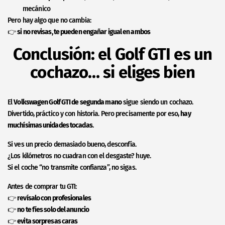
mecánico
Pero hay algo que no cambia:
👉
si no revisas, te pueden engañar igual en ambos
Conclusión: el Golf GTI es un
cochazo… si eliges bien
El
Volkswagen Golf GTI de segunda mano
sigue siendo un cochazo.
Divertido, práctico y con historia. Pero precisamente por eso,
hay
muchísimas unidades tocadas
.
Si ves un precio demasiado bueno, desconfía.
¿Los kilómetros no cuadran con el desgaste? huye.
Si el coche “no transmite confianza”, no sigas.
Antes de comprar tu GTI:
👉
revísalo con profesionales
👉
no te fíes solo del anuncio
👉
evita sorpresas caras