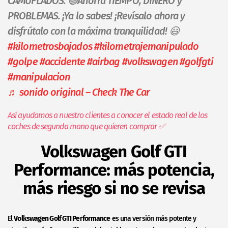
CAMUFLADOS. 🟢Ahorra TIEMPO, DINERO y
PROBLEMAS. ¡Ya lo sabes! ¡Revísalo ahora y
disfrútalo con la máxima tranquilidad! 😃
#kilometrosbajados
#kilometrajemanipulado
#golpe
#accidente
#airbag
#volkswagen
#golfgti
#manipulacion
♬ sonido original – Check The Car
Así ayudamos a nuestro clientes a conocer el estado real de los
coches de segunda mano que quieren comprar ✅
Volkswagen Golf GTI
Performance: más potencia,
más riesgo si no se revisa
El
Volkswagen Golf GTI Performance
es una versión más potente y