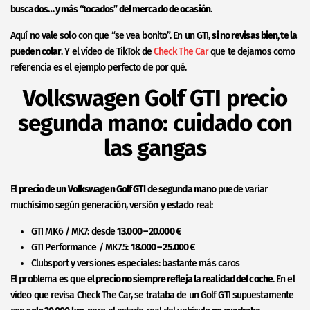
buscados… y más “tocados” del mercado de ocasión
.
Aquí no vale solo con que “se vea bonito”. En un GTI,
si no revisas bien, te la
pueden colar
. Y el vídeo de TikTok de
Check The Car
que te dejamos como
referencia es el ejemplo perfecto de por qué.
Volkswagen Golf GTI precio
segunda mano: cuidado con
las gangas
El
precio de un Volkswagen Golf GTI de segunda mano
puede variar
muchísimo según generación, versión y estado real:
GTI MK6 / MK7: desde
13.000 – 20.000 €
GTI Performance / MK7.5:
18.000 – 25.000 €
Clubsport y versiones especiales: bastante más caros
El problema es que
el precio no siempre refleja la realidad del coche
. En el
vídeo que revisa Check The Car, se trataba de un Golf GTI supuestamente