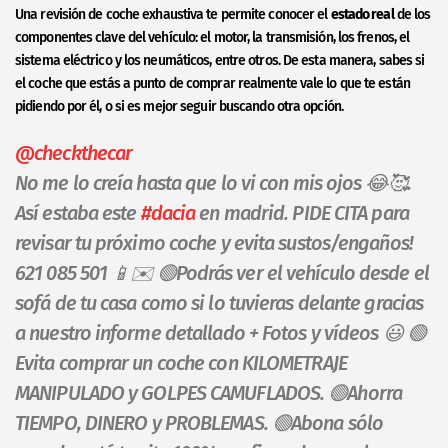
Una revisión de coche exhaustiva te permite conocer el
estado real
de los
componentes clave del vehículo: el motor, la transmisión, los frenos, el
sistema eléctrico y los neumáticos, entre otros. De esta manera, sabes si
el coche que estás a punto de comprar realmente vale lo que te están
pidiendo por él, o si es mejor seguir buscando otra opción.
@checkthecar
No me lo creía hasta que lo vi con mis ojos 😂🥰.
Así estaba este
#dacia
en madrid. PIDE CITA para
revisar tu próximo coche y evita sustos/engaños!
621 085 501 📱✉️ 🟢Podrás ver el vehículo desde el
sofá de tu casa como si lo tuvieras delante gracias
a nuestro informe detallado + Fotos y vídeos 😃 🟢
Evita comprar un coche con KILOMETRAJE
MANIPULADO y GOLPES CAMUFLADOS. 🟢Ahorra
TIEMPO, DINERO y PROBLEMAS. 🟢Abona sólo