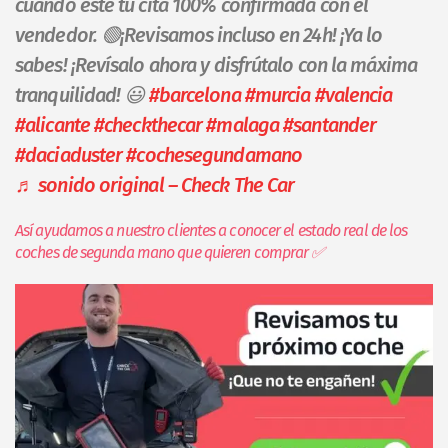
cuando esté tu cita 100% confirmada con el
vendedor. 🟢¡Revisamos incluso en 24h! ¡Ya lo
sabes! ¡Revísalo ahora y disfrútalo con la máxima
tranquilidad! 😃
#barcelona
#murcia
#valencia
#alicante
#checkthecar
#malaga
#santander
#daciaduster
#cochesegundamano
♬ sonido original – Check The Car
Así ayudamos a nuestro clientes a conocer el estado real de los
coches de segunda mano que quieren comprar ✅