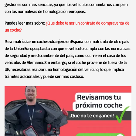
gestiones son más sencillas, ya que los vehículos comunitarios cumplen
con las normativas de homologación europeas.
Puedes leer mas sobre:
¿Que debe tener un contrato de compraventa de
un coche?
Para
matricular un coche extranjero en España
con matrícula de otro país
de la
Unión Europea
, basta con que el vehículo cumpla con las normativas
de seguridad y medio ambiente del país, como ocurre en el caso de los
vehículos de Alemania. Sin embargo, si el coche proviene de fuera de la
UE, necesitarás realizar una homologación del vehículo, lo que implica
trámites adicionales y puede ser más costoso.