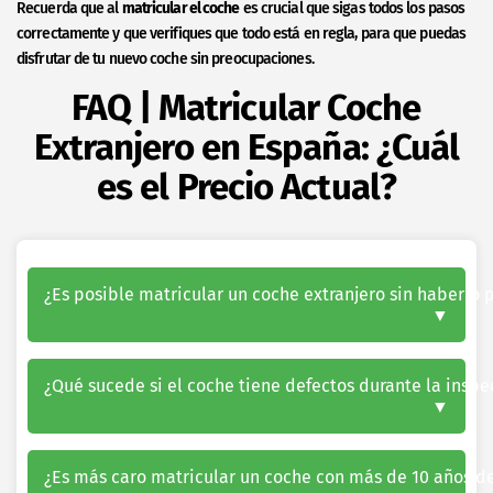
Recuerda que al
matricular el coche
es crucial que sigas todos los pasos
correctamente y que verifiques que todo está en regla, para que puedas
disfrutar de tu nuevo coche sin preocupaciones.
FAQ | Matricular Coche
Extranjero en España: ¿Cuál
es el Precio Actual?
¿Es posible matricular un coche extranjero sin haberlo 
¿Qué sucede si el coche tiene defectos durante la inspe
¿Es más caro matricular un coche con más de 10 años d