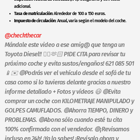
adicional.
Tasa de matriculación
: Alrededor de 100 a 150 euros.
Impuesto de circulación
: Anual, varía según el modelo del coche.
@checkthecar
Mándale este video a ese amig@ que tenga un
Toyota Diesel!! 👍🏻🫶🏻 PIDE CITA para revisar tu
próximo coche y evita sustos/engaños! 621 085 501
📱✉️ 🟢Podrás ver el vehículo desde el sofá de tu
casa como si lo tuvieras delante gracias a nuestro
informe detallado + Fotos y vídeos 😃 🟢Evita
comprar un coche con KILOMETRAJE MANIPULADO y
GOLPES CAMUFLADOS. 🟢Ahorra TIEMPO, DINERO y
PROBLEMAS. 🟢Abona sólo cuando esté tu cita
100% confirmada con el vendedor. 🟢¡Revisamos
incluso en 24h! ¡Ya lo sabes! ¡Revísalo ahora y