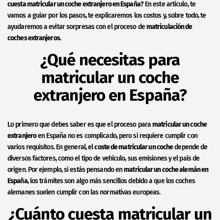
cuesta matricular un coche extranjero en España?
En este artículo, te
vamos a guiar por los pasos, te explicaremos los costos y, sobre todo, te
ayudaremos a evitar sorpresas con el proceso de
matriculación de
coches extranjeros
.
¿Qué necesitas para
matricular un coche
extranjero en España?
Lo primero que debes saber es que el proceso para
matricular un coche
extranjero
en España no es complicado, pero sí requiere cumplir con
varios requisitos. En general, el
coste de matricular un coche
depende de
diversos factores, como el tipo de vehículo, sus emisiones y el país de
origen. Por ejemplo, si estás pensando en
matricular un coche alemán en
España
, los trámites son algo más sencillos debido a que los coches
alemanes suelen cumplir con las normativas europeas.
¿Cuánto cuesta matricular un