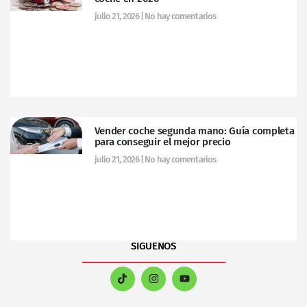
julio 21, 2026
No hay comentarios
Vender coche segunda mano: Guía completa
para conseguir el mejor precio
julio 21, 2026
No hay comentarios
SIGUENOS