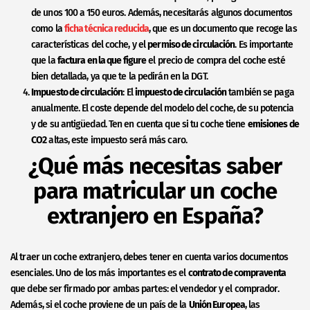
de unos 100 a 150 euros. Además, necesitarás algunos documentos
como la
ficha técnica reducida
, que es un documento que recoge las
características del coche, y el
permiso de circulación
. Es importante
que la
factura en la que figure
el precio de compra del coche esté
bien detallada, ya que te la pedirán en la DGT.
Impuesto de circulación
: El
impuesto de circulación
también se paga
anualmente. El coste depende del modelo del coche, de su potencia
y de su antigüedad. Ten en cuenta que si tu coche tiene
emisiones de
CO2
altas, este impuesto será más caro.
¿Qué más necesitas saber
para matricular un coche
extranjero en España?
Al traer un coche extranjero, debes tener en cuenta varios documentos
esenciales. Uno de los más importantes es el
contrato de compraventa
que debe ser firmado por ambas partes: el vendedor y el comprador.
Además, si el coche proviene de un país de la
Unión Europea
, las