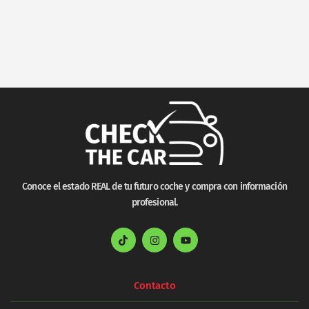
Conoce el estado REAL de tu futuro coche y compra con información
profesional.
Contacto