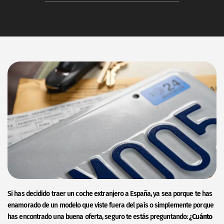
Si has decidido traer un coche extranjero a España, ya sea porque te has
enamorado de un modelo que viste fuera del país o simplemente porque
has encontrado una buena oferta, seguro te estás preguntando:
¿Cuánto