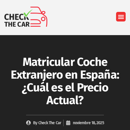
Quiénes so
Matricular Coche
Extranjero en España:
¿Cuál es el Precio
Actual?
By
Check The Car
noviembre 18, 2025