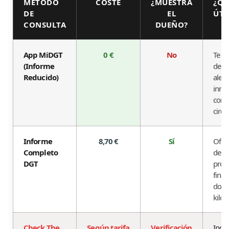
MÉTODO
COSTE
¿MUESTRA
¿QU
DE
EL
ÚTI
CONSULTA
DUEÑO?
App MiDGT
0 €
No
Te a
(Informe
de se
Reducido)
aler
inmed
comp
circul
Informe
8,70 €
Sí
Ofre
Completo
del ti
DGT
propi
finan
domin
kilóm
Check The
Según tarifa
Verificación
Inclu