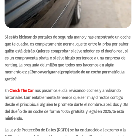
Si estás bicheando portales de segunda mano y has encontrado un coche
que te cuadra, es completamente normal que te entre la prisa por saber
quién está detrás. Quieres comprobar si el vendedor es el dueño real, si
es un compraventa pirata o si el vehículo pertenece a una empresa de
renting. La pregunta del millón que todos nos hacemos en algún
momento es:
¿Cómo averiguar el propietario de un coche por matrícula
gratis?
En
Check The Car
nos pasamos el día revisando coches y analizando
historiales. Lamentablemente, tenemos que ser muy directos contigo
desde el principio: si alguien te promete darte el nombre, apellidos y DNI
del dueño de un coche de forma 100% gratuita y legal en 2026,
te está
mintiendo
.
La Ley de Protección de Datos (RGPD) se ha endurecido al extremo y la