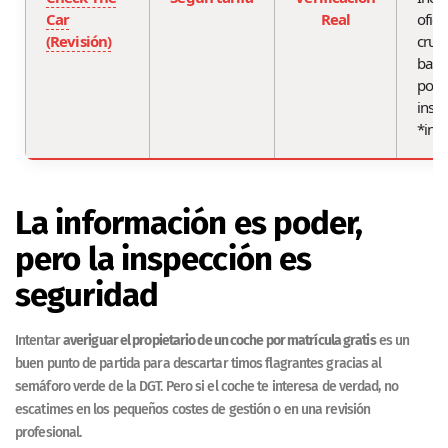
Car
Real
ofici
(Revisión)
cruce
basti
por d
insp
*in s
La información es poder,
pero la inspección es
seguridad
Intentar
averiguar el propietario de un coche por matrícula gratis
es un
buen punto de partida para descartar timos flagrantes gracias al
semáforo verde de la DGT. Pero si el coche te interesa de verdad, no
escatimes en los pequeños costes de gestión o en una revisión
profesional.